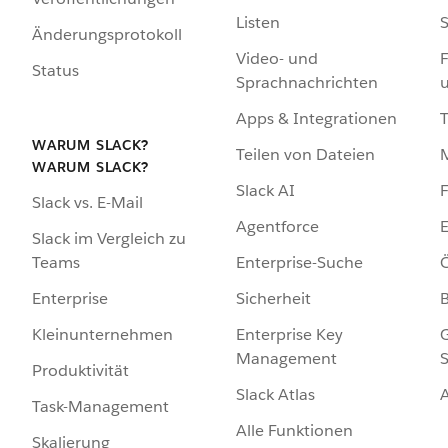
Listen
S
Änderungsprotokoll
Video- und
F
Status
Sprachnachrichten
Apps & Integrationen
WARUM SLACK?
Teilen von Dateien
WARUM SLACK?
Slack AI
F
Slack vs. E-Mail
Agentforce
E
Slack im Vergleich zu
Enterprise-Suche
Ö
Teams
Sicherheit
Enterprise
Enterprise Key
G
Kleinunternehmen
Management
S
Produktivität
Slack Atlas
Task-Management
Alle Funktionen
Skalierung