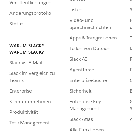
Veröffentlichungen
Listen
S
Änderungsprotokoll
Video- und
F
Status
Sprachnachrichten
Apps & Integrationen
WARUM SLACK?
Teilen von Dateien
WARUM SLACK?
Slack AI
F
Slack vs. E-Mail
Agentforce
E
Slack im Vergleich zu
Enterprise-Suche
Ö
Teams
Sicherheit
Enterprise
Enterprise Key
G
Kleinunternehmen
Management
S
Produktivität
Slack Atlas
Task-Management
Alle Funktionen