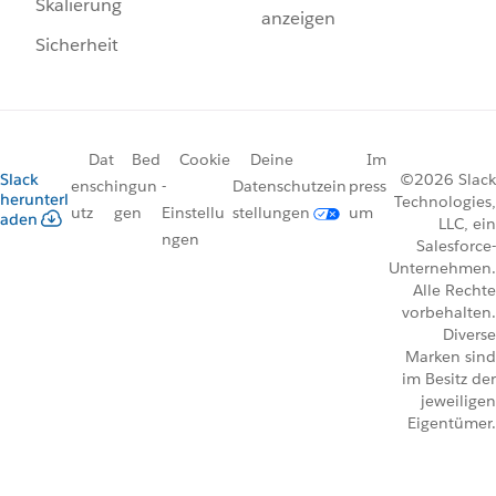
Skalierung
anzeigen
Sicherheit
Dat
Bed
Cookie
Deine
Im
Slack
©2026 Slack
ensch
ingun
-
Datenschutzein
press
herunterl
Technologies,
utz
gen
Einstellu
stellungen
um
aden
LLC, ein
ngen
Salesforce-
Unternehmen.
Alle Rechte
vorbehalten.
Diverse
Marken sind
im Besitz der
jeweiligen
Eigentümer.