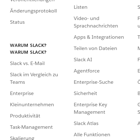
Listen
S
Änderungsprotokoll
Video- und
F
Status
Sprachnachrichten
Apps & Integrationen
WARUM SLACK?
Teilen von Dateien
WARUM SLACK?
Slack AI
F
Slack vs. E-Mail
Agentforce
E
Slack im Vergleich zu
Enterprise-Suche
Ö
Teams
Sicherheit
Enterprise
Enterprise Key
G
Kleinunternehmen
Management
S
Produktivität
Slack Atlas
Task-Management
Alle Funktionen
Skalierung