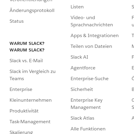
Listen
S
Änderungsprotokoll
Video- und
F
Status
Sprachnachrichten
Apps & Integrationen
WARUM SLACK?
Teilen von Dateien
WARUM SLACK?
Slack AI
F
Slack vs. E-Mail
Agentforce
E
Slack im Vergleich zu
Enterprise-Suche
Ö
Teams
Sicherheit
Enterprise
Enterprise Key
G
Kleinunternehmen
Management
S
Produktivität
Slack Atlas
Task-Management
Alle Funktionen
Skalierung