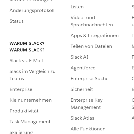
Listen
S
Änderungsprotokoll
Video- und
F
Status
Sprachnachrichten
Apps & Integrationen
WARUM SLACK?
Teilen von Dateien
WARUM SLACK?
Slack AI
F
Slack vs. E-Mail
Agentforce
E
Slack im Vergleich zu
Enterprise-Suche
Ö
Teams
Sicherheit
Enterprise
Enterprise Key
G
Kleinunternehmen
Management
S
Produktivität
Slack Atlas
Task-Management
Alle Funktionen
Skalierung