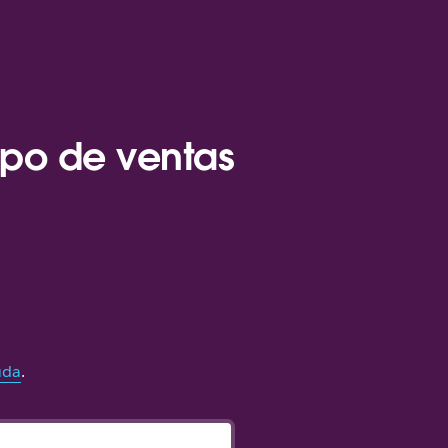
ipo de ventas
uda
.