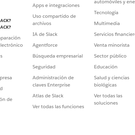
automóviles y ene
Apps e integraciones
Tecnología
Uso compartido de
LACK?
archivos
Multimedia
LACK?
IA de Slack
Servicios financie
mparación
Agentforce
Venta minorista
lectrónico
Búsqueda empresarial
Sector público
s
Seguridad
Educación
Administración de
Salud y ciencias
presa
claves Enterprise
biológicas
ad
Atlas de Slack
Ver todas las
ión de
soluciones
Ver todas las funciones