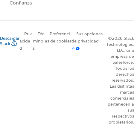
Confianza
Priv
Tér
Preferenci
Sus opciones
Descargar
©2026 Slack
acida
mino
as de cookies
de privacidad
Slack
Technologies,
d
s
LLC, una
empresa de
Salesforce.
Todos los
derechos
reservados.
Las distintas
marcas
comerciales
pertenecen a
sus
respectivos
propietarios.