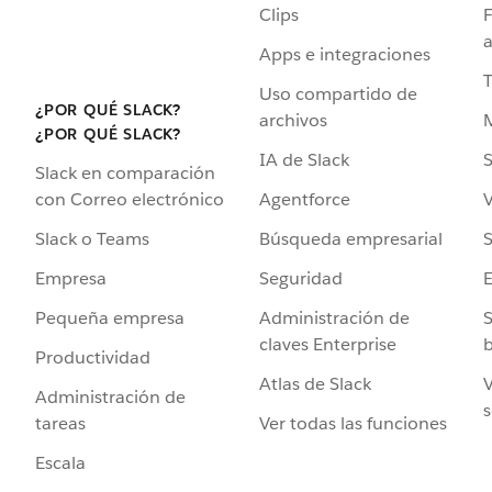
Clips
F
a
Apps e integraciones
Uso compartido de
¿POR QUÉ SLACK?
archivos
¿POR QUÉ SLACK?
IA de Slack
S
Slack en comparación
Agentforce
V
con Correo electrónico
Búsqueda empresarial
S
Slack o Teams
Seguridad
Empresa
Administración de
S
Pequeña empresa
claves Enterprise
b
Productividad
Atlas de Slack
V
Administración de
s
Ver todas las funciones
tareas
Escala