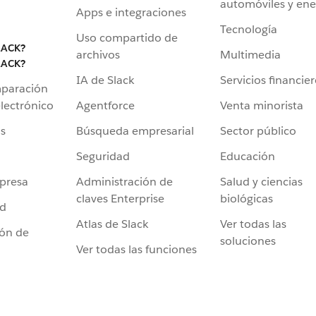
automóviles y ene
Apps e integraciones
Tecnología
Uso compartido de
LACK?
archivos
Multimedia
LACK?
IA de Slack
Servicios financie
mparación
Agentforce
Venta minorista
lectrónico
Búsqueda empresarial
Sector público
s
Seguridad
Educación
Administración de
Salud y ciencias
presa
claves Enterprise
biológicas
ad
Atlas de Slack
Ver todas las
ión de
soluciones
Ver todas las funciones