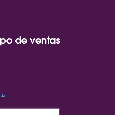
ipo de ventas
uda
.