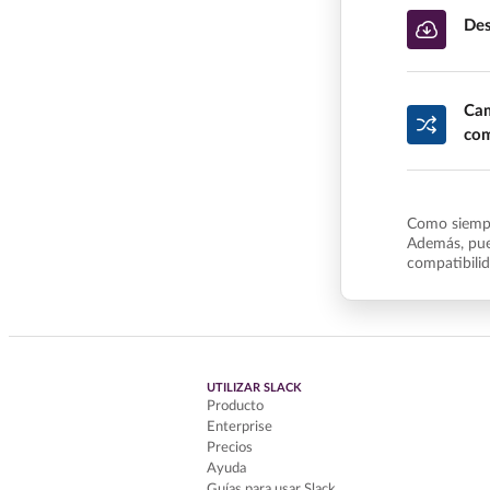
Des
Cam
com
Como siempr
Además, pue
compatibili
UTILIZAR SLACK
Producto
Enterprise
Precios
Ayuda
Guías para usar Slack