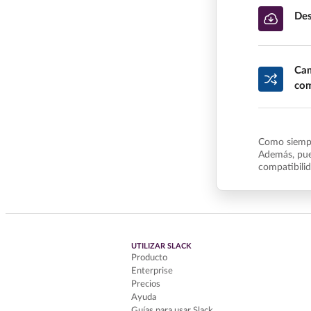
Des
Cam
com
Como siempr
Además, pue
compatibili
UTILIZAR SLACK
Producto
Enterprise
Precios
Ayuda
Guías para usar Slack