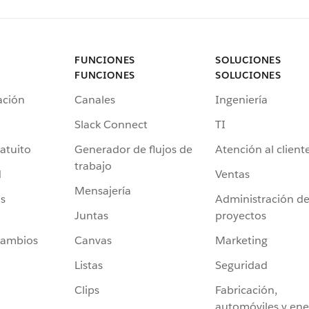
FUNCIONES
SOLUCIONES
FUNCIONES
SOLUCIONES
ación
Canales
Ingeniería
Slack Connect
TI
atuito
Generador de flujos de
Atención al client
trabajo
d
Ventas
Mensajería
s
Administración d
Juntas
proyectos
cambios
Canvas
Marketing
Listas
Seguridad
Clips
Fabricación,
automóviles y ene