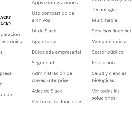
Apps e integraciones
Tecnología
Uso compartido de
LACK?
archivos
Multimedia
LACK?
IA de Slack
Servicios financie
mparación
Agentforce
Venta minorista
lectrónico
Búsqueda empresarial
Sector público
s
Seguridad
Educación
Administración de
Salud y ciencias
presa
claves Enterprise
biológicas
ad
Atlas de Slack
Ver todas las
ión de
soluciones
Ver todas las funciones