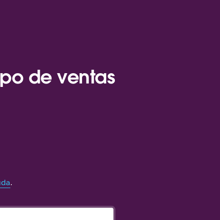
ipo de ventas
uda
.