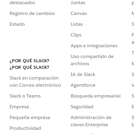
destacados
Juntas
Registro de cambios
Canvas
Estado
Listas
Clips
F
a
Apps e integraciones
Uso compartido de
¿POR QUÉ SLACK?
archivos
¿POR QUÉ SLACK?
IA de Slack
S
Slack en comparación
Agentforce
V
con Correo electrónico
Búsqueda empresarial
S
Slack o Teams
Seguridad
Empresa
Administración de
S
Pequeña empresa
claves Enterprise
b
Productividad