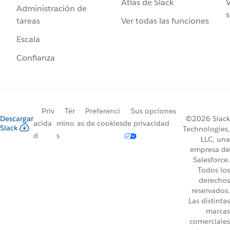
Atlas de Slack
V
Administración de
s
Ver todas las funciones
tareas
Escala
Confianza
Priv
Tér
Preferenci
Sus opciones
Descargar
©2026 Slack
acida
mino
as de cookies
de privacidad
Slack
Technologies,
d
s
LLC, una
empresa de
Salesforce.
Todos los
derechos
reservados.
Las distintas
marcas
comerciales