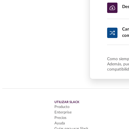
Des
Cam
com
Como siempr
Además, pue
compatibili
UTILIZAR SLACK
Producto
Enterprise
Precios
Ayuda
Guías para usar Slack