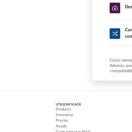
Des
Cam
com
Como siempr
Además, pue
compatibili
UTILIZAR SLACK
Producto
Enterprise
Precios
Ayuda
Guías para usar Slack