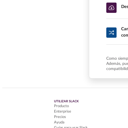
Des
Cam
com
Como siempr
Además, pue
compatibili
UTILIZAR SLACK
Producto
Enterprise
Precios
Ayuda
Guías para usar Slack