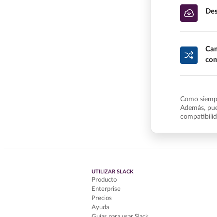
Des
Cam
com
Como siempr
Además, pue
compatibili
UTILIZAR SLACK
Producto
Enterprise
Precios
Ayuda
Guías para usar Slack