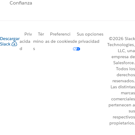
Confianza
Priv
Tér
Preferenci
Sus opciones
Descargar
©2026 Slack
acida
mino
as de cookies
de privacidad
Slack
Technologies,
d
s
LLC, una
empresa de
Salesforce.
Todos los
derechos
reservados.
Las distintas
marcas
comerciales
pertenecen a
sus
respectivos
propietarios.