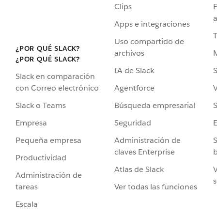
Clips
F
a
Apps e integraciones
Uso compartido de
¿POR QUÉ SLACK?
archivos
¿POR QUÉ SLACK?
IA de Slack
S
Slack en comparación
Agentforce
V
con Correo electrónico
Búsqueda empresarial
S
Slack o Teams
Seguridad
Empresa
Administración de
S
Pequeña empresa
claves Enterprise
b
Productividad
Atlas de Slack
V
Administración de
s
Ver todas las funciones
tareas
Escala