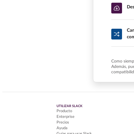
Des
Cam
com
Como siempr
Además, pue
compatibili
UTILIZAR SLACK
Producto
Enterprise
Precios
Ayuda
Guías para usar Slack