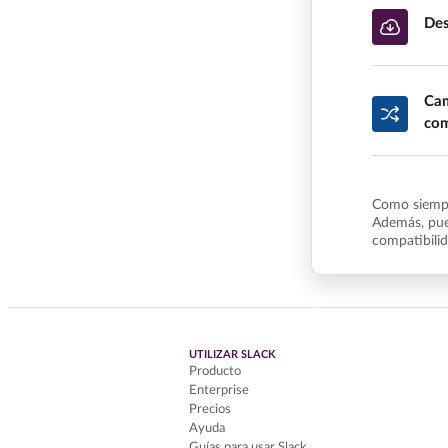
Des
Cam
com
Como siempr
Además, pue
compatibili
UTILIZAR SLACK
Producto
Enterprise
Precios
Ayuda
Guías para usar Slack