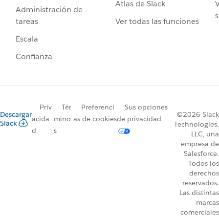
Atlas de Slack
V
Administración de
s
Ver todas las funciones
tareas
Escala
Confianza
Priv
Tér
Preferenci
Sus opciones
Descargar
©2026 Slack
acida
mino
as de cookies
de privacidad
Slack
Technologies,
d
s
LLC, una
empresa de
Salesforce.
Todos los
derechos
reservados.
Las distintas
marcas
comerciales