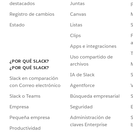
destacados
Juntas
Registro de cambios
Canvas
Estado
Listas
Clips
F
a
Apps e integraciones
Uso compartido de
¿POR QUÉ SLACK?
archivos
¿POR QUÉ SLACK?
IA de Slack
S
Slack en comparación
Agentforce
V
con Correo electrónico
Búsqueda empresarial
S
Slack o Teams
Seguridad
Empresa
Administración de
S
Pequeña empresa
claves Enterprise
b
Productividad