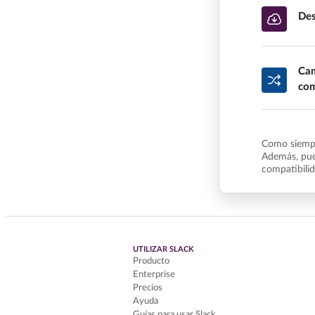
Des
Cam
com
Como siempr
Además, pue
compatibili
UTILIZAR SLACK
Producto
Enterprise
Precios
Ayuda
Guías para usar Slack