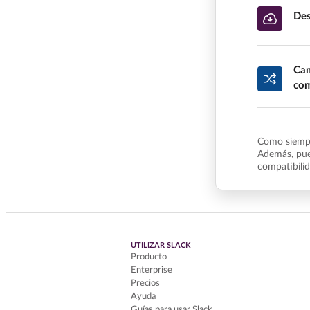
Des
Cam
com
Como siempr
Además, pue
compatibili
UTILIZAR SLACK
Producto
Enterprise
Precios
Ayuda
Guías para usar Slack