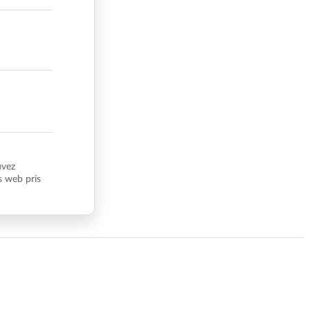
uvez
s web pris