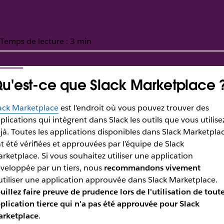
Temps de lecture : 3 min
u'est-ce que Slack Marketplace 
ication de Slack Marketpl
ack Marketplace
est l'endroit où vous pouvez trouver des
plications qui intègrent dans Slack les outils que vous utilise
ion des applications répertoriées dans Slack Marketplace.
jà. Toutes les applications disponibles dans Slack Marketpla
t été vérifiées et approuvées par l’équipe de Slack
rketplace. Si vous souhaitez utiliser une application
veloppée par un tiers, nous
recommandons vivement
utiliser une application approuvée dans Slack Marketplace.
uillez faire preuve de prudence lors de l'utilisation de tout
plication tierce qui n'a pas été approuvée pour Slack
rketplace
.