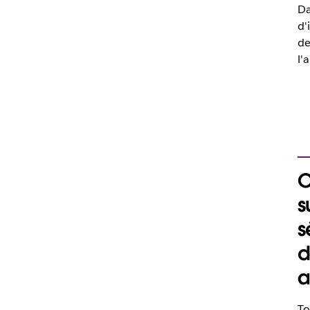
Da
d'
de
l'
O
s
s
d
a
To