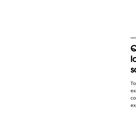
Q
l
s
To
ex
co
ex