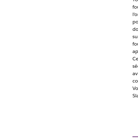
fo
l'
po
do
su
fo
ap
Ce
sé
av
co
Vo
Sl