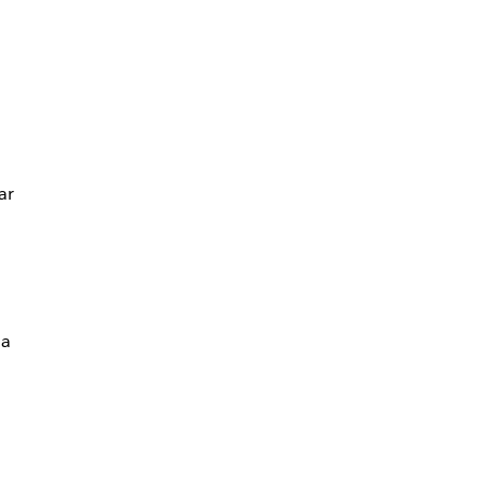
ar
la