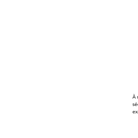
À 
sé
ex