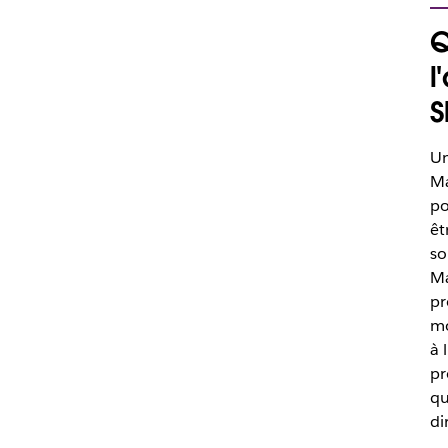
Q
l
S
Un
Ma
po
êt
so
Ma
pr
mo
à 
pr
qu
di