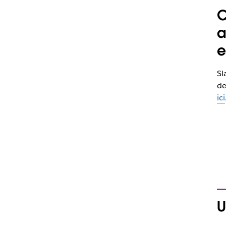
C
a
e
Sl
de
ici
U