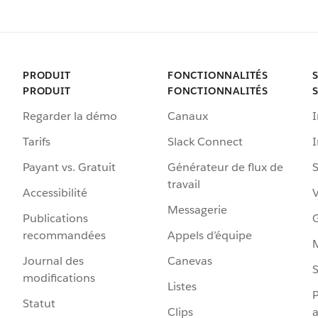
PRODUIT
FONCTIONNALITÉS
PRODUIT
FONCTIONNALITÉS
Regarder la démo
Canaux
I
Tarifs
Slack Connect
Payant vs. Gratuit
Générateur de flux de
S
travail
Accessibilité
Messagerie
Publications
G
recommandées
Appels d’équipe
Journal des
Canevas
S
modifications
Listes
P
Statut
Clips
a