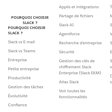
Applis et intégrations
Partage de fichiers
POURQUOI CHOISIR
SLACK ?
Slack AI
S
POURQUOI CHOISIR
SLACK ?
Agentforce
V
Slack vs E-mail
Recherche d’entreprise
S
Slack vs Teams
Sécurité
Entreprise
Gestion des clés de
S
chiffrement Slack
v
Petite entreprise
Enterprise (Slack EKM)
D
Productivité
Atlas Slack
s
Gestion des tâches
Voir toutes les
Évolutivité
fonctionnalités
Confiance