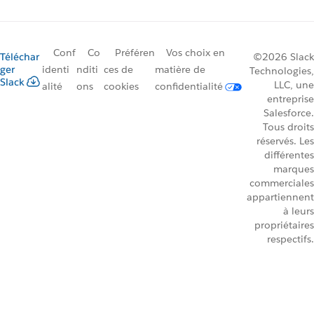
Conf
Co
Préféren
Vos choix en
Téléchar
©2026 Slack
ger
identi
nditi
ces de
matière de
Technologies,
Slack
LLC, une
alité
ons
cookies
confidentialité
entreprise
Salesforce.
Tous droits
réservés. Les
différentes
marques
commerciales
appartiennent
à leurs
propriétaires
respectifs.