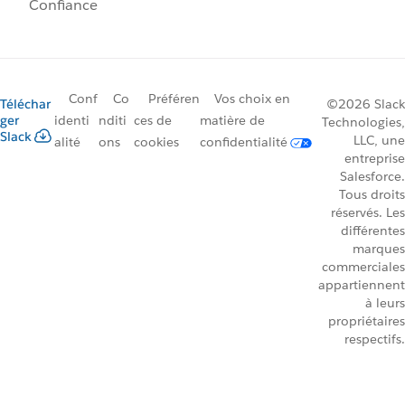
Confiance
Conf
Co
Préféren
Vos choix en
Téléchar
©2026 Slack
ger
identi
nditi
ces de
matière de
Technologies,
Slack
LLC, une
alité
ons
cookies
confidentialité
entreprise
Salesforce.
Tous droits
réservés. Les
différentes
marques
commerciales
appartiennent
à leurs
propriétaires
respectifs.