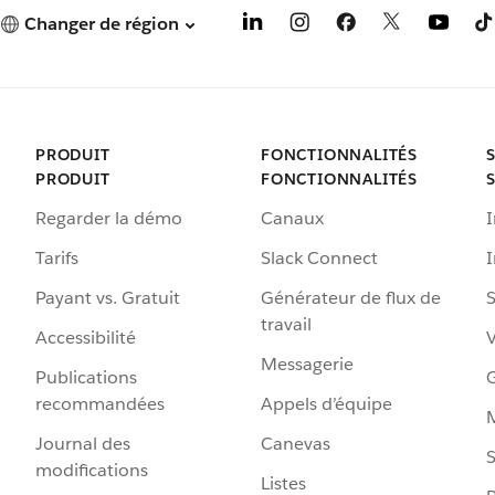
Changer de région
PRODUIT
FONCTIONNALITÉS
PRODUIT
FONCTIONNALITÉS
Regarder la démo
Canaux
I
Tarifs
Slack Connect
Payant vs. Gratuit
Générateur de flux de
S
travail
Accessibilité
Messagerie
Publications
G
recommandées
Appels d’équipe
Journal des
Canevas
S
modifications
Listes