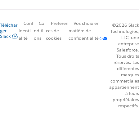
Conf
Co
Préféren
Vos choix en
Téléchar
©2026 Slack
ger
identi
nditi
ces de
matière de
Technologies,
Slack
LLC, une
alité
ons
cookies
confidentialité
entreprise
Salesforce.
Tous droits
réservés. Les
différentes
marques
commerciales
appartiennent
à leurs
propriétaires
respectifs.