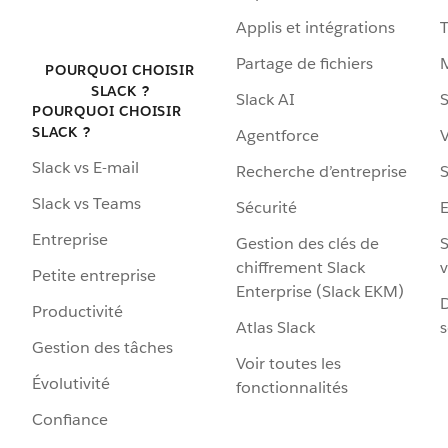
Applis et intégrations
Partage de fichiers
POURQUOI CHOISIR
SLACK ?
Slack AI
S
POURQUOI CHOISIR
SLACK ?
Agentforce
V
Slack vs E-mail
Recherche d’entreprise
S
Slack vs Teams
Sécurité
Entreprise
Gestion des clés de
S
chiffrement Slack
v
Petite entreprise
Enterprise (Slack EKM)
D
Productivité
Atlas Slack
s
Gestion des tâches
Voir toutes les
Évolutivité
fonctionnalités
Confiance