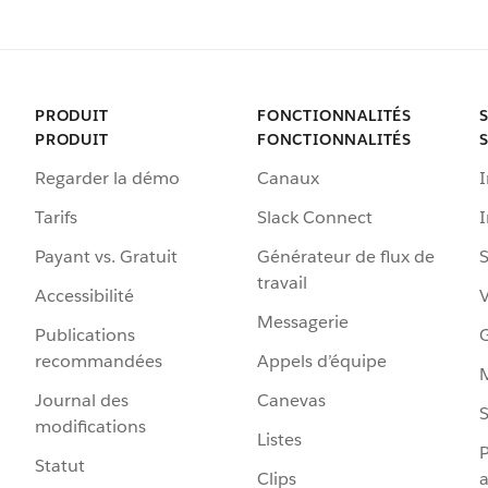
PRODUIT
FONCTIONNALITÉS
PRODUIT
FONCTIONNALITÉS
Regarder la démo
Canaux
I
Tarifs
Slack Connect
Payant vs. Gratuit
Générateur de flux de
S
travail
Accessibilité
Messagerie
Publications
G
recommandées
Appels d’équipe
Journal des
Canevas
S
modifications
Listes
P
Statut
Clips
a