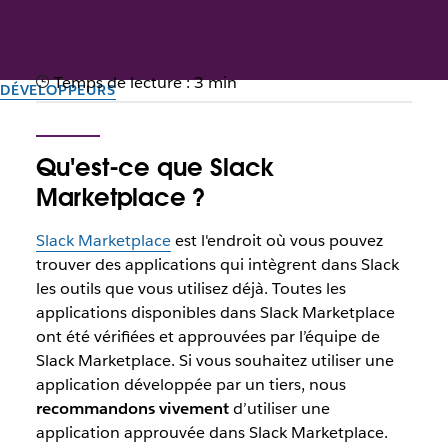
Temps de lecture : 3 min
DÉVELOPPEURS
FAQ : Processus de
Qu'est-ce que Slack
vérification de Slack
Marketplace ?
Marketplace
Slack Marketplace
est l'endroit où vous pouvez
Ce guide donne des indications sur le processus de
trouver des applications qui intègrent dans Slack
vérification des applications répertoriées dans Slack
les outils que vous utilisez déjà. Toutes les
Marketplace.
applications disponibles dans Slack Marketplace
ont été vérifiées et approuvées par l’équipe de
Slack Marketplace. Si vous souhaitez utiliser une
Par l’équipe Slack
13 novembre 2025
application développée par un tiers, nous
recommandons vivement
d’utiliser une
application approuvée dans Slack Marketplace.