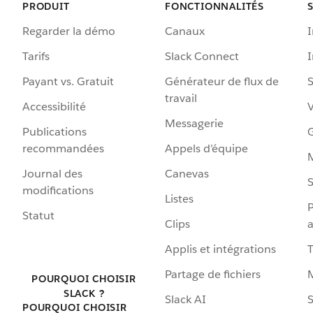
PRODUIT
FONCTIONNALITÉS
Regarder la démo
Canaux
I
Tarifs
Slack Connect
Payant vs. Gratuit
Générateur de flux de
S
travail
Accessibilité
Messagerie
Publications
G
recommandées
Appels d’équipe
Journal des
Canevas
S
modifications
Listes
P
Statut
Clips
a
Applis et intégrations
Partage de fichiers
POURQUOI CHOISIR
SLACK ?
Slack AI
S
POURQUOI CHOISIR