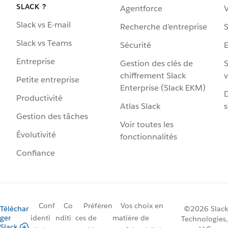
SLACK ?
Agentforce
V
Slack vs E-mail
Recherche d’entreprise
S
Slack vs Teams
Sécurité
Entreprise
Gestion des clés de
S
chiffrement Slack
v
Petite entreprise
Enterprise (Slack EKM)
D
Productivité
Atlas Slack
s
Gestion des tâches
Voir toutes les
Évolutivité
fonctionnalités
Confiance
Conf
Co
Préféren
Vos choix en
Téléchar
©2026 Slack
ger
identi
nditi
ces de
matière de
Technologies,
Slack