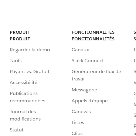
PRODUIT
FONCTIONNALITÉS
PRODUIT
FONCTIONNALITÉS
Regarder la démo
Canaux
I
Tarifs
Slack Connect
Payant vs. Gratuit
Générateur de flux de
S
travail
Accessibilité
Messagerie
Publications
G
recommandées
Appels d’équipe
Journal des
Canevas
S
modifications
Listes
P
Statut
Clips
a