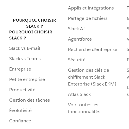
Applis et intégrations
Partage de fichiers
POURQUOI CHOISIR
SLACK ?
Slack AI
S
POURQUOI CHOISIR
SLACK ?
Agentforce
V
Slack vs E-mail
Recherche d’entreprise
S
Slack vs Teams
Sécurité
Entreprise
Gestion des clés de
S
chiffrement Slack
v
Petite entreprise
Enterprise (Slack EKM)
D
Productivité
Atlas Slack
s
Gestion des tâches
Voir toutes les
Évolutivité
fonctionnalités
Confiance