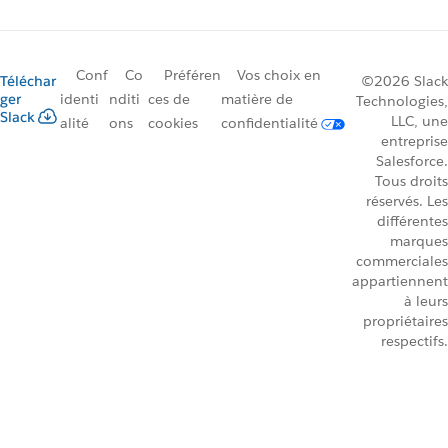
Conf
Co
Préféren
Vos choix en
Téléchar
©2026 Slack
ger
identi
nditi
ces de
matière de
Technologies,
Slack
LLC, une
alité
ons
cookies
confidentialité
entreprise
Salesforce.
Tous droits
réservés. Les
différentes
marques
commerciales
appartiennent
à leurs
propriétaires
respectifs.