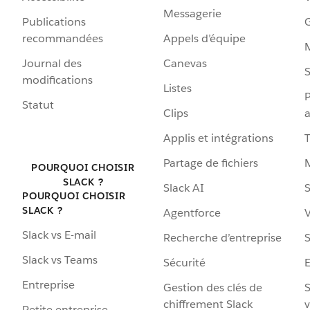
Messagerie
Publications
G
recommandées
Appels d’équipe
Journal des
Canevas
S
modifications
Listes
P
Statut
Clips
a
Applis et intégrations
Partage de fichiers
POURQUOI CHOISIR
SLACK ?
Slack AI
S
POURQUOI CHOISIR
SLACK ?
Agentforce
V
Slack vs E-mail
Recherche d’entreprise
S
Slack vs Teams
Sécurité
Entreprise
Gestion des clés de
S
chiffrement Slack
v
Petite entreprise