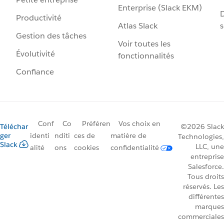
Enterprise (Slack EKM)
D
Productivité
Atlas Slack
s
Gestion des tâches
Voir toutes les
Évolutivité
fonctionnalités
Confiance
Conf
Co
Préféren
Vos choix en
Téléchar
©2026 Slack
ger
identi
nditi
ces de
matière de
Technologies,
Slack
LLC, une
alité
ons
cookies
confidentialité
entreprise
Salesforce.
Tous droits
réservés. Les
différentes
marques
commerciales