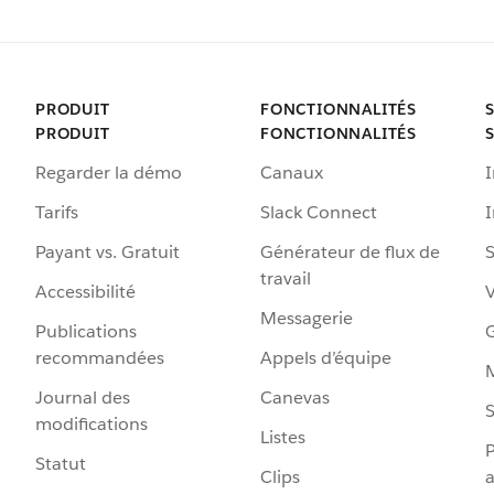
PRODUIT
FONCTIONNALITÉS
PRODUIT
FONCTIONNALITÉS
Regarder la démo
Canaux
I
Tarifs
Slack Connect
Payant vs. Gratuit
Générateur de flux de
S
travail
Accessibilité
Messagerie
Publications
G
recommandées
Appels d’équipe
Journal des
Canevas
S
modifications
Listes
P
Statut
Clips
a