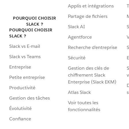
Applis et intégrations
Partage de fichiers
POURQUOI CHOISIR
SLACK ?
Slack AI
S
POURQUOI CHOISIR
SLACK ?
Agentforce
V
Slack vs E-mail
Recherche d’entreprise
S
Slack vs Teams
Sécurité
Entreprise
Gestion des clés de
S
chiffrement Slack
v
Petite entreprise
Enterprise (Slack EKM)
D
Productivité
Atlas Slack
s
Gestion des tâches
Voir toutes les
Évolutivité
fonctionnalités
Confiance