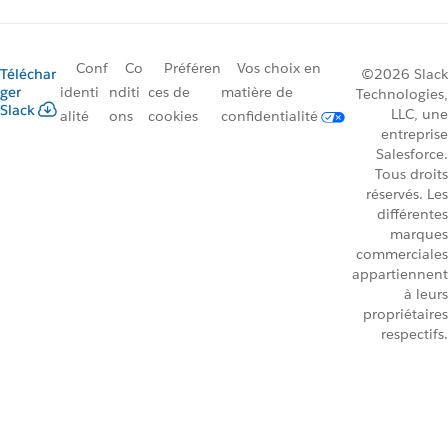
Conf
Co
Préféren
Vos choix en
Téléchar
©2026 Slack
ger
identi
nditi
ces de
matière de
Technologies,
Slack
LLC, une
alité
ons
cookies
confidentialité
entreprise
Salesforce.
Tous droits
réservés. Les
différentes
marques
commerciales
appartiennent
à leurs
propriétaires
respectifs.