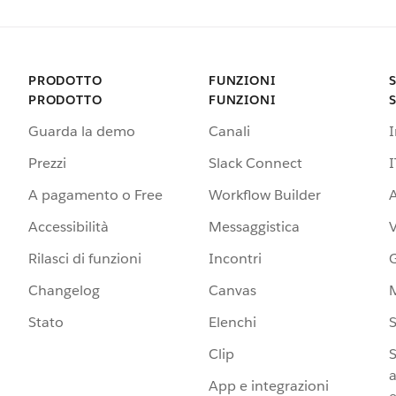
PRODOTTO
FUNZIONI
PRODOTTO
FUNZIONI
Guarda la demo
Canali
Prezzi
Slack Connect
I
A pagamento o Free
Workflow Builder
A
Accessibilità
Messaggistica
Rilasci di funzioni
Incontri
G
Changelog
Canvas
Stato
Elenchi
S
Clip
S
a
App e integrazioni