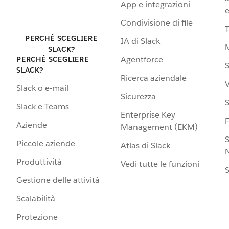
App e integrazioni
e
Condivisione di file
PERCHÉ SCEGLIERE
IA di Slack
SLACK?
Agentforce
PERCHÉ SCEGLIERE
S
SLACK?
Ricerca aziendale
V
Slack o e-mail
Sicurezza
S
Slack e Teams
Enterprise Key
Aziende
Management (EKM)
S
Piccole aziende
Atlas di Slack
N
Produttività
Vedi tutte le funzioni
S
Gestione delle attività
Scalabilità
Protezione