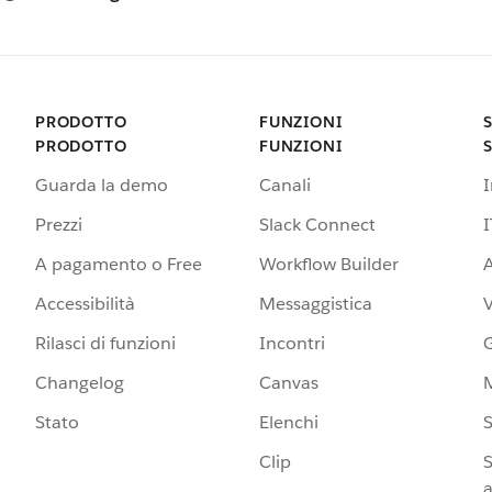
PRODOTTO
FUNZIONI
PRODOTTO
FUNZIONI
Guarda la demo
Canali
Prezzi
Slack Connect
I
A pagamento o Free
Workflow Builder
A
Accessibilità
Messaggistica
Rilasci di funzioni
Incontri
G
Changelog
Canvas
Stato
Elenchi
S
Clip
S
a