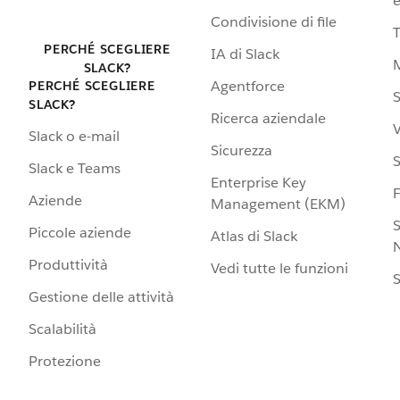
e
Condivisione di file
PERCHÉ SCEGLIERE
IA di Slack
SLACK?
Agentforce
PERCHÉ SCEGLIERE
S
SLACK?
Ricerca aziendale
V
Slack o e-mail
Sicurezza
S
Slack e Teams
Enterprise Key
Aziende
Management (EKM)
S
Piccole aziende
Atlas di Slack
N
Produttività
Vedi tutte le funzioni
S
Gestione delle attività
Scalabilità
Protezione