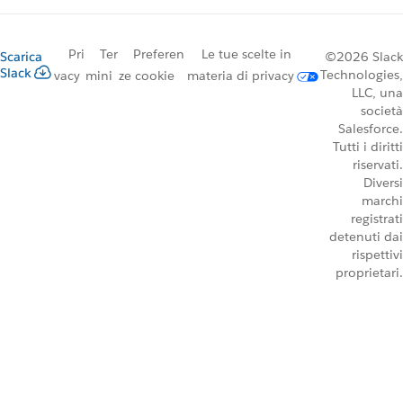
Pri
Ter
Preferen
Le tue scelte in
Scarica
©2026 Slack
Slack
Technologies,
vacy
mini
ze cookie
materia di privacy
LLC, una
società
Salesforce.
Tutti i diritti
riservati.
Diversi
marchi
registrati
detenuti dai
rispettivi
proprietari.