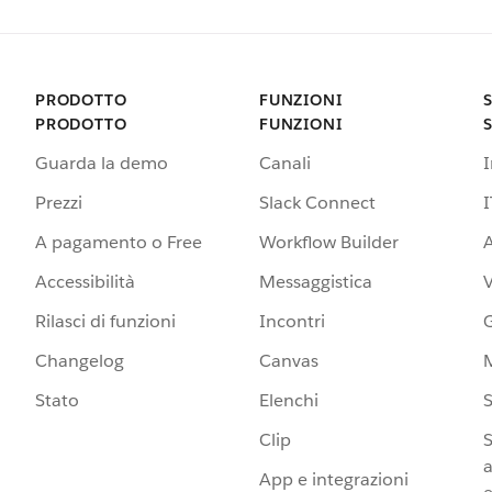
PRODOTTO
FUNZIONI
PRODOTTO
FUNZIONI
Guarda la demo
Canali
Prezzi
Slack Connect
I
A pagamento o Free
Workflow Builder
A
Accessibilità
Messaggistica
Rilasci di funzioni
Incontri
G
Changelog
Canvas
Stato
Elenchi
S
Clip
S
a
App e integrazioni