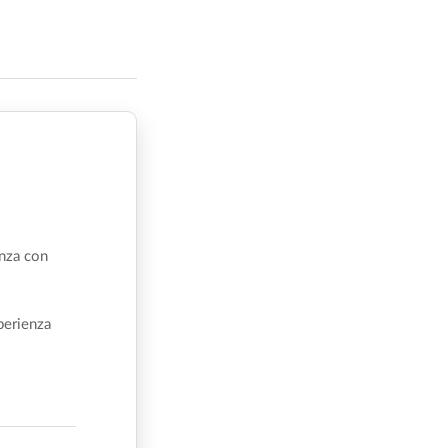
enza con
perienza