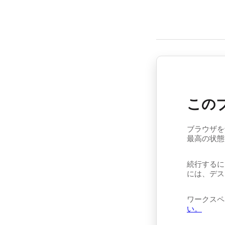
この
ブラウザを
最高の状態
続行するに
には、デス
ワークスペ
い。