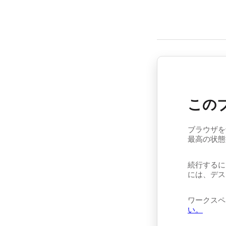
この
ブラウザを
最高の状態
続行するに
には、デス
ワークスペ
い。