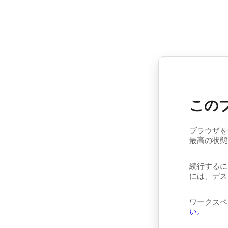
この
ブラウザを
最高の状態
続行するに
には、デス
ワークスペ
い。