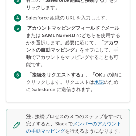
右上の
「Salesforce 組織と接続する」
をク
リックします。
Salesforce 組織の URL を入力します。
アカウントマッピングフィールド
で
メール
または
SAML NameID
のどちらを使用する
かを選択します。必要に応じて、
「アカウ
ントの自動マッピング」
をオフにして、手
動でアカウントをマッピングすることも可
能です。
「接続をリクエストする」
、
「OK」
の順に
クリックします。リクエストは
承認
のため
に Salesforce に送信されます。
注 :
接続プロセスの 3 つのステップをすべて
完了すると、Slack で
メンバーのアカウント
の手動マッピング
を行えるようになります。