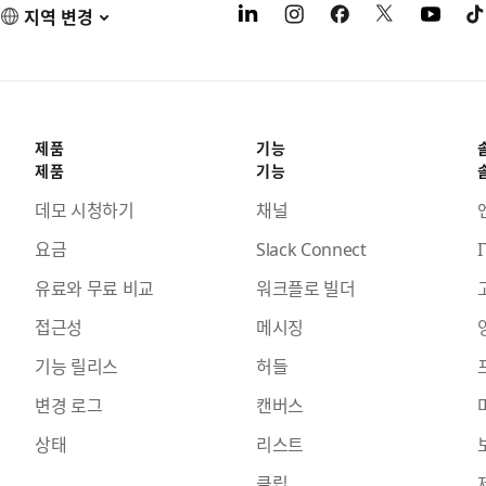
지역 변경
제품
기능
제품
기능
데모 시청하기
채널
요금
Slack Connect
I
유료와 무료 비교
워크플로 빌더
접근성
메시징
기능 릴리스
허들
변경 로그
캔버스
상태
리스트
클립