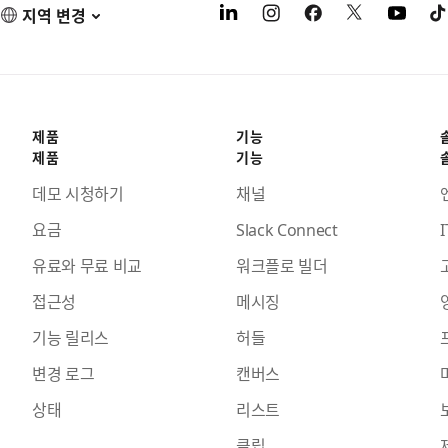
지역 변경
제품
기능
제품
기능
데모 시청하기
채널
요금
Slack Connect
I
유료와 무료 비교
워크플로 빌더
접근성
메시징
기능 릴리스
허들
변경 로그
캔버스
상태
리스트
클립