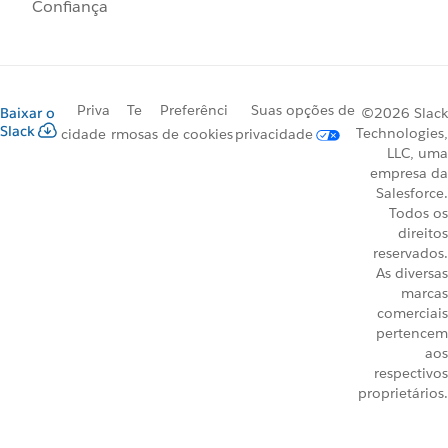
Confiança
Priva
Te
Preferênci
Suas opções de
Baixar o
©2026 Slack
Slack
Technologies,
cidade
rmos
as de cookies
privacidade
LLC, uma
empresa da
Salesforce.
Todos os
direitos
reservados.
As diversas
marcas
comerciais
pertencem
aos
respectivos
proprietários.