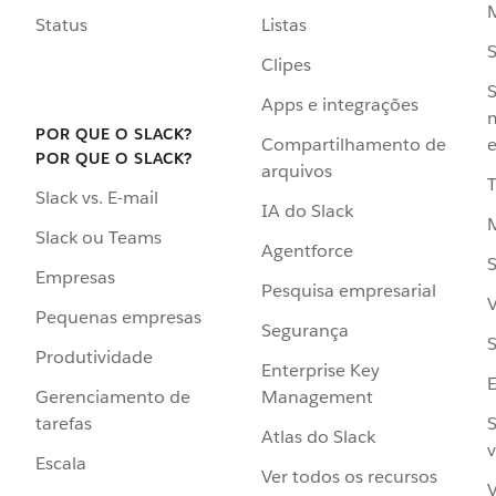
Status
Listas
Clipes
S
Apps e integrações
POR QUE O SLACK?
Compartilhamento de
e
POR QUE O SLACK?
arquivos
Slack vs. E-mail
IA do Slack
Slack ou Teams
Agentforce
S
Empresas
Pesquisa empresarial
V
Pequenas empresas
Segurança
S
Produtividade
Enterprise Key
Management
Gerenciamento de
S
tarefas
Atlas do Slack
v
Escala
Ver todos os recursos
V