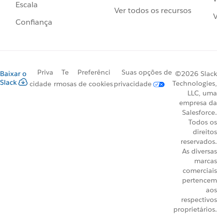
Escala
Ver todos os recursos
V
Confiança
Priva
Te
Preferênci
Suas opções de
Baixar o
©2026 Slack
Slack
Technologies,
cidade
rmos
as de cookies
privacidade
LLC, uma
empresa da
Salesforce.
Todos os
direitos
reservados.
As diversas
marcas
comerciais
pertencem
aos
respectivos
proprietários.