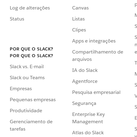
p
Log de alterações
Canvas
Status
Listas
Clipes
S
Apps e integrações
POR QUE O SLACK?
Compartilhamento de
e
POR QUE O SLACK?
arquivos
Slack vs. E-mail
IA do Slack
Slack ou Teams
Agentforce
S
Empresas
Pesquisa empresarial
V
Pequenas empresas
Segurança
S
Produtividade
Enterprise Key
Management
Gerenciamento de
S
tarefas
Atlas do Slack
v