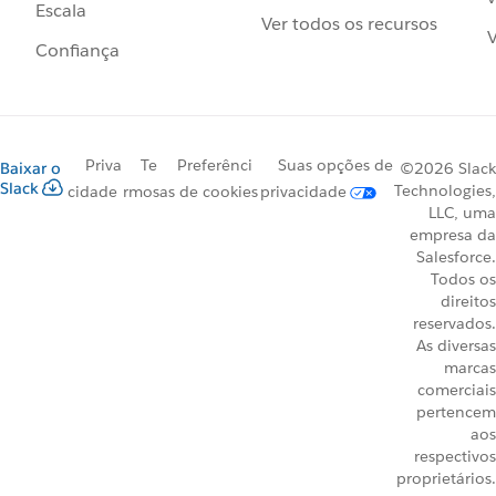
Escala
Ver todos os recursos
V
Confiança
Priva
Te
Preferênci
Suas opções de
Baixar o
©2026 Slack
Slack
Technologies,
cidade
rmos
as de cookies
privacidade
LLC, uma
empresa da
Salesforce.
Todos os
direitos
reservados.
As diversas
marcas
comerciais
pertencem
aos
respectivos
proprietários.