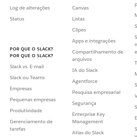
p
Log de alterações
Canvas
Status
Listas
Clipes
S
Apps e integrações
POR QUE O SLACK?
Compartilhamento de
e
POR QUE O SLACK?
arquivos
Slack vs. E-mail
IA do Slack
Slack ou Teams
Agentforce
S
Empresas
Pesquisa empresarial
V
Pequenas empresas
Segurança
S
Produtividade
Enterprise Key
Management
Gerenciamento de
S
tarefas
Atlas do Slack
v