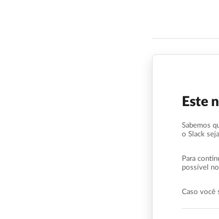
Este 
Sabemos qu
o Slack sej
Para contin
possível no
Caso você 