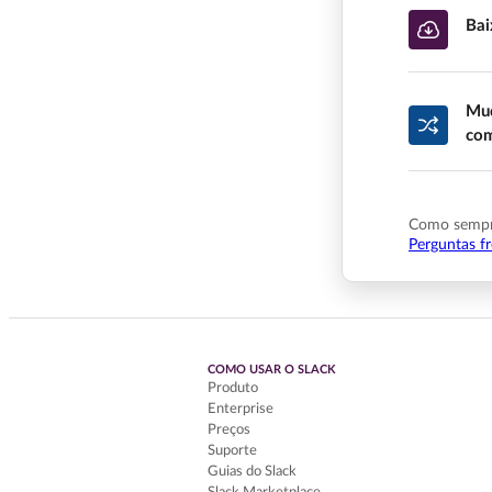
Bai
Mud
com
Como sempre
Perguntas f
COMO USAR O SLACK
Produto
Enterprise
Preços
Suporte
Guias do Slack
Slack Marketplace