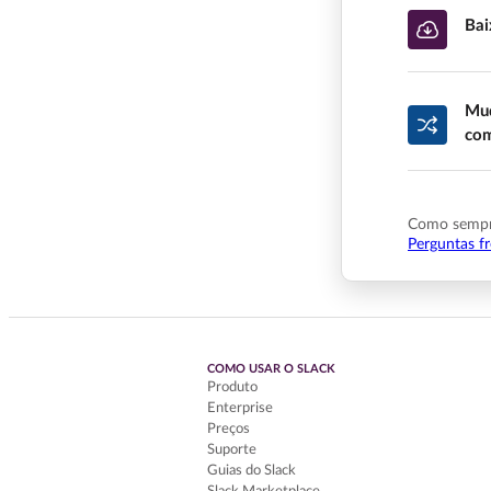
Bai
Mud
com
Como sempre
Perguntas f
COMO USAR O SLACK
Produto
Enterprise
Preços
Suporte
Guias do Slack
Slack Marketplace