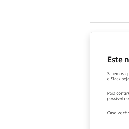
Este 
Sabemos qu
o Slack sej
Para contin
possível no
Caso você 