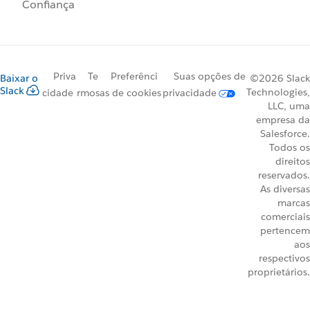
Confiança
Priva
Te
Preferênci
Suas opções de
Baixar o
©2026 Slack
Slack
Technologies,
cidade
rmos
as de cookies
privacidade
LLC, uma
empresa da
Salesforce.
Todos os
direitos
reservados.
As diversas
marcas
comerciais
pertencem
aos
respectivos
proprietários.