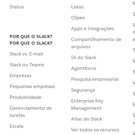
Status
Listas
Clipes
S
Apps e integrações
POR QUE O SLACK?
Compartilhamento de
e
POR QUE O SLACK?
arquivos
Slack vs. E-mail
IA do Slack
Slack ou Teams
Agentforce
S
Empresas
Pesquisa empresarial
V
Pequenas empresas
Segurança
S
Produtividade
Enterprise Key
Management
Gerenciamento de
S
tarefas
Atlas do Slack
v
Escala
Ver todos os recursos
V