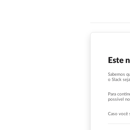
Este 
Sabemos qu
o Slack sej
Para contin
possível no
Caso você 