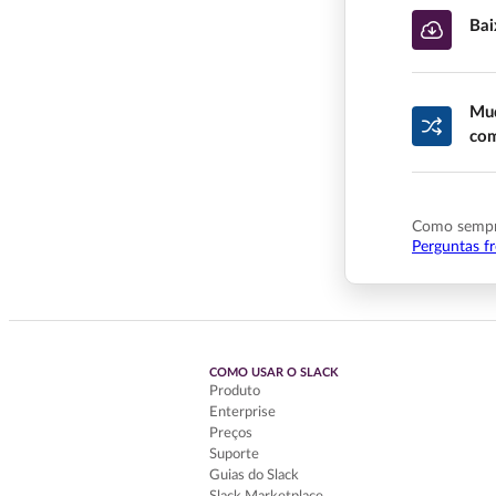
Bai
Mud
com
Como sempre
Perguntas f
COMO USAR O SLACK
Produto
Enterprise
Preços
Suporte
Guias do Slack
Slack Marketplace