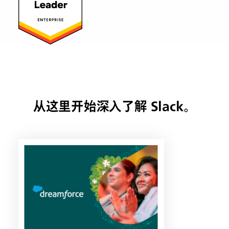
从这里开始深入了解 Slack。
链
接
可
能
会
在
新