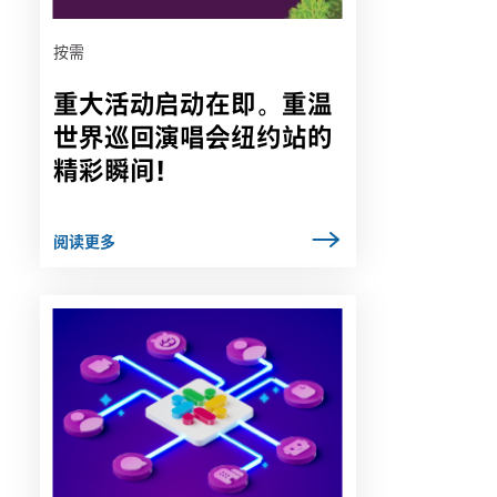
选
项
卡
按需
中
重大活动启动在即。重温
打
开
世界巡回演唱会纽约站的
精彩瞬间！
阅读更多
链
接
可
能
会
在
新
选