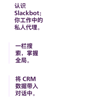
认识
Slackbot：
你工作中的
私人代理。
Slackbot 并非
普通 AI，而是
一栏搜
对你和你的团队
索，掌握
了如指掌的出色
AI。它协调你的
全局。
应用与代理之间
AI 驱动的搜
的工作，只需一
索功能让你能
将 CRM
个对话即可完成
够快速找到公
工作。
数据带入
司的所有历史
信息。
对话中。
客户见解现在
与对话同步显