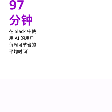
97
示，因此交易
得以持续推
分钟
进。
在 Slack 中使
用 AI 的用户
每周可节省的
1
平均时间
促进人性化的