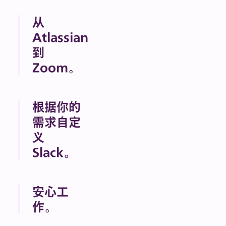
从
Atlassian
到
Zoom。
Google 云端
硬盘。
根据你的
ChatGPT。
需求自定
Vercel。
Box。
义
Asana。
Slack。
Workday。你
我们的平台非
能想到的，都
常灵活，你可
能在 Slack 中
安心工
以针对自己的
运行。
作。
业务构建解决
方案。
如果在 Slack