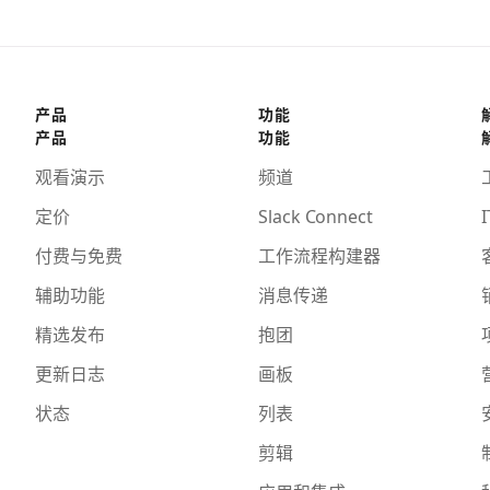
产品
功能
产品
功能
观看演示
频道
定价
Slack Connect
I
付费与免费
工作流程构建器
辅助功能
消息传递
精选发布
抱团
更新日志
画板
状态
列表
剪辑