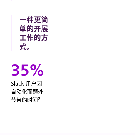
松构建节省时
跟踪。批准。
间的自动化流
标记为完成。
一种更简
程。
所有这些操作
单的开展
都可以直接在
对话中完成。
工作的方
式。
项目经理遇到
瓶颈了？要开
35%
始写简报？都
有对应的模
Slack 用户因
板。
自动化而额外
2
节省的时间