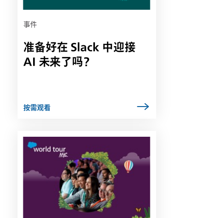
选
项
卡
事件
中
准备好在 Slack 中迎接
打
开
AI 未来了吗？
按需观看
链
接
可
能
会
在
新