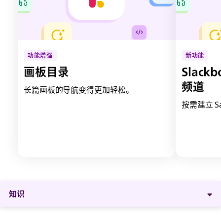
在
在
新
新
选
选
项
项
功能增强
新功能
卡
卡
中
中
画板目录
Slackb
打
打
频道
长篇画板的导航变得更加轻松。
开
开
按需建立 Sa
知识