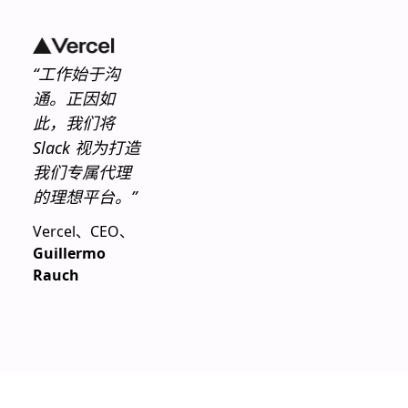
中共享，那就
是安全的。我
们的安全方案
“工作始于沟
会在每一个层
通。正因如
面保护你的数
此，我们将
据。
Slack 视为打造
我们专属代理
的理想平台。”
Vercel、CEO、
Guillermo
Rauch