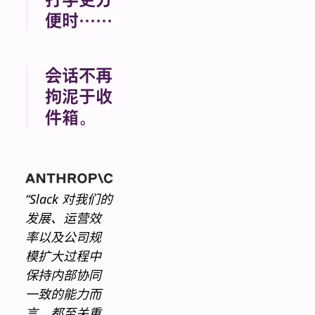
灵活、透明的
空间。
便时……
……开始使用
我们的内置视
会话不再
频工具：抱
拘泥于收
团。借助
Slack 中的
件箱。
AI，你的会议
Slack
记录会自动生
Connect 让你
成。
能够直接在
Slack 中与客
“Slack 对我们的
户和供应商进
发展、运营效
行实时对话。
率以及公司规
电子邮件永远
模扩大过程中
做不到这一
保持内部协同
点。
一致的能力而
言，都至关重