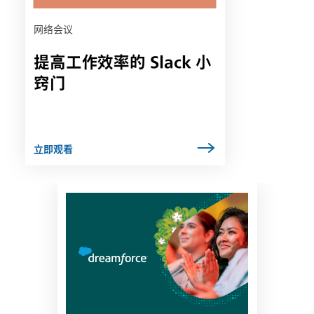
项
卡
网络会议
中
提高工作效率的 Slack 小
打
开
窍门
立即观看
链
接
可
能
会
在
新
选