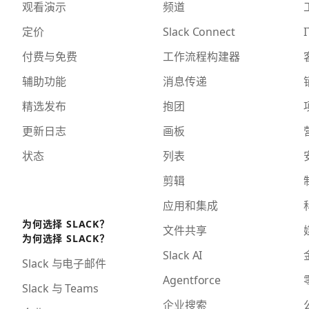
观看演示
频道
定价
Slack Connect
I
付费与免费
工作流程构建器
辅助功能
消息传递
精选发布
抱团
更新日志
画板
状态
列表
剪辑
应用和集成
为何选择 SLACK？
文件共享
为何选择 SLACK？
Slack AI
Slack 与电子邮件
Agentforce
Slack 与 Teams
企业搜索